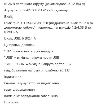
6~26 В постійного струму (рекомендовано 12 В/3 А)
Акумулятор 2~6S XT60 LiPo або адаптер
Вихід:
6*Micro JST 1.25/JST-PH 2.0 (підтримка JST/Micro Losi за
допомогою кабелю), перемикання виходів 4.2/4.35 В та
0.2/0.6 А
Вихід USB: 5 В/2.4 А
Цифровий дисплей:
"INP" = загальна вхідна напруга
"USB" = вихідна напруга порту USB
"CH1"..."CH6" = вихідна напруга портів 1~6
(відображення напруги з похибкою ±0,1 В)
Індикатори:
блимає: акумулятор не підключено
горить: заряджання
вимкнено: заряджання завершено
Примітки: