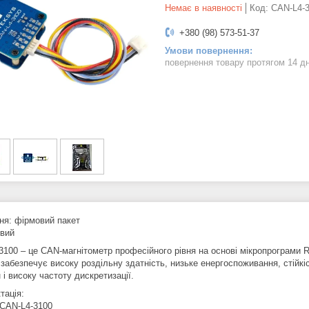
Немає в наявності
Код:
CAN-L4-
+380 (98) 573-51-37
повернення товару протягом 14 д
ня: фірмовий пакет
овий
3100 – це CAN-магнітометр професійного рівня на основі мікропрограми R
забезпечує високу роздільну здатність, низьке енергоспоживання, стійкі
 і високу частоту дискретизації.
тація:
 CAN-L4-3100