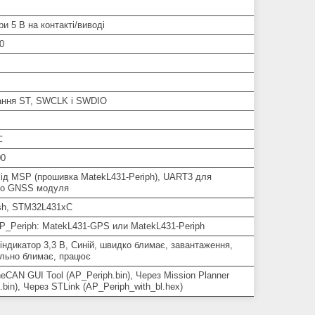
ри 5 В на контакті/виводі
0
ння ST, SWCLK і SWDIO
℃
00
ід MSP (прошивка MatekL431-Periph), UART3 для
го GNSS модуля
sh, STM32L431xC
AP_Periph: MatekL431-GPS или MatekL431-Periph
індикатор 3,3 В, Синій, швидко блимає, завантаження,
ільно блимає, працює
eCAN GUI Tool (AP_Periph.bin), Через Mission Planner
.bin), Через STLink (AP_Periph_with_bl.hex)