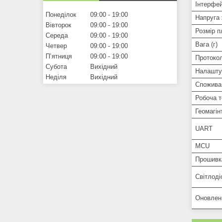
Інтерфе
Понеділок
09:00
19:00
Напруга 
Вівторок
09:00
19:00
Розмір п
Середа
09:00
19:00
Вага (г)
Четвер
09:00
19:00
Пʼятниця
09:00
19:00
Протоко
Субота
Вихідний
Налашту
Неділя
Вихідний
Спожива
Робоча т
Геомагін
UART
MCU
Прошивк
Світлоді
Оновлен