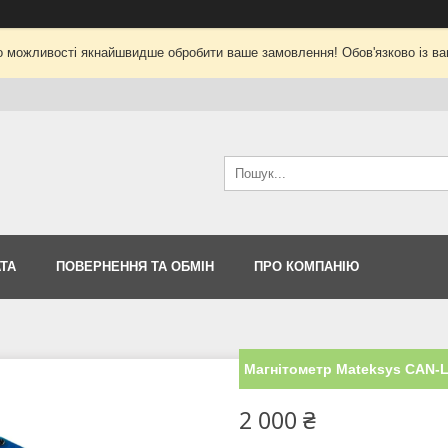
о можливості якнайшвидше обробити ваше замовлення! Обов'язково із ва
ТА
ПОВЕРНЕННЯ ТА ОБМІН
ПРО КОМПАНІЮ
Магнітометр Mateksys CAN-L
2 000 ₴