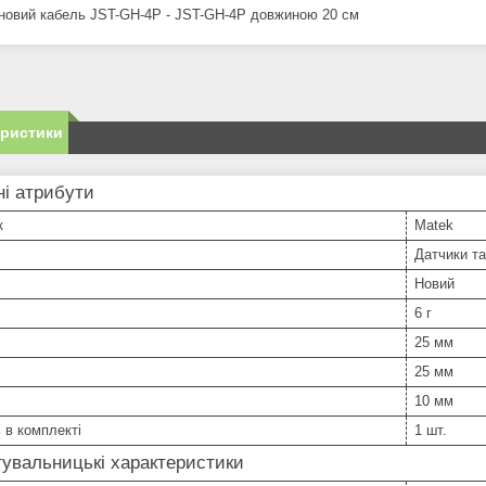
оновий кабель JST-GH-4P - JST-GH-4P довжиною 20 см
еристики
і атрибути
к
Matek
Датчики та
Новий
6 г
25 мм
25 мм
10 мм
ь в комплекті
1 шт.
увальницькі характеристики