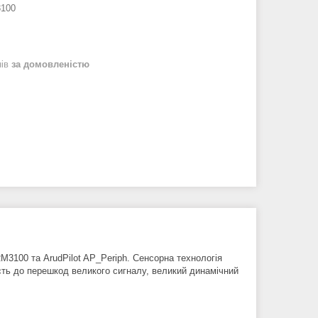
3100
нів
за домовленістю
M3100 та ArudPilot AP_Periph. Сенсорна технологія
сть до перешкод великого сигналу, великий динамічний