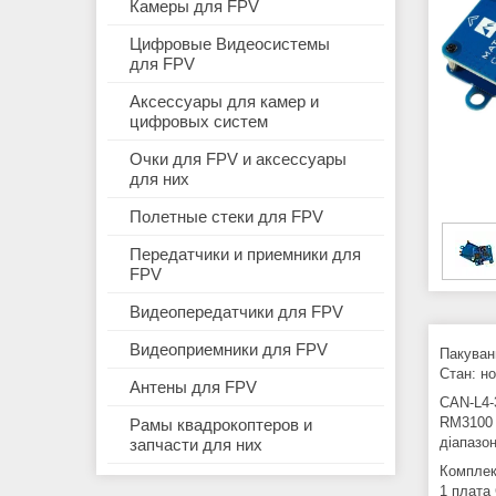
Камеры для FPV
Цифровые Видеосистемы
для FPV
Аксессуары для камер и
цифровых систем
Очки для FPV и аксессуары
для них
Полетные стеки для FPV
Передатчики и приемники для
FPV
Видеопередатчики для FPV
Видеоприемники для FPV
Пакуван
Стан: н
Антены для FPV
CAN-L4-
RM3100 
Рамы квадрокоптеров и
діапазон
запчасти для них
Комплек
1 плата