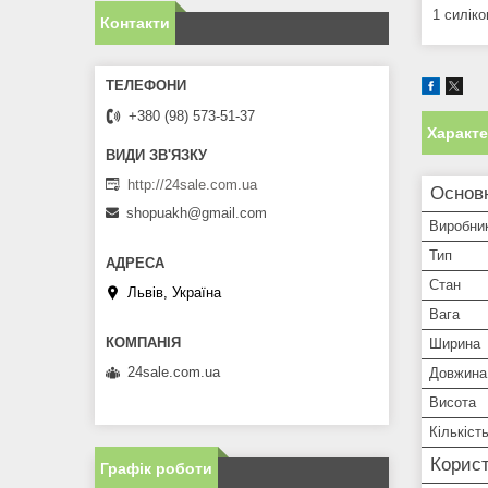
1 силік
Контакти
+380 (98) 573-51-37
Характ
http://24sale.com.ua
Основн
shopuakh@gmail.com
Виробни
Тип
Стан
Львів, Україна
Вага
Ширина
24sale.com.ua
Довжина
Висота
Кількіст
Корист
Графік роботи