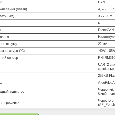
йс
CAN
живлення (плати)
4,5-5,5 В п
лати (мм)
36 х 25 х 1
6
л
DroneCAN
вання
Налаштува
ння струму
22 мА
емпература (°C)
-40℃ - 85
тний сенсор
PNI RM31
UART2 вих
зовнішньо
256KB Fla
а
ArduPilot 
Червоний, 
одний індикатор
Синій, пов
Через Dron
ня прошивки
(AP_Periph