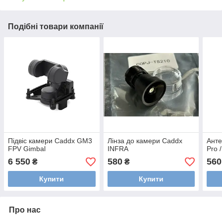
Подібні товари компанії
Підвіс камери Caddx GM3
Лінза до камери Caddx
Анте
FPV Gimbal
INFRA
Pro 
6 550
580
560
₴
₴
Купити
Купити
Про нас