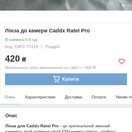
Лінза до камери Caddx Ratel Pro
В наявності 8 од.
Код: C0PJ-TS118
Роздріб
420
₴
Мінімальна сума замовлення на сайті — 800 ₴
Купити
Опис
Характеристики
Доставка
Оплата
Умови п
Опис
Лінза для Caddx Ratel Pro
- це оригінальний змінний
елемент, який поверне твоїй FPV-камері чіткість, глибину