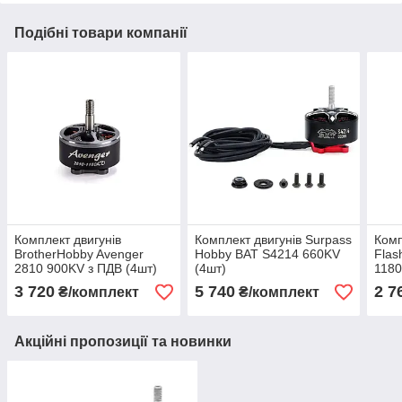
Подібні товари компанії
Комплект двигунів
Комплект двигунів Surpass
Комп
BrotherHobby Avenger
Hobby BAT S4214 660KV
Flas
2810 900KV з ПДВ (4шт)
(4шт)
1180
3 720
5 740
2 7
₴/комплект
₴/комплект
Акційні пропозиції та новинки