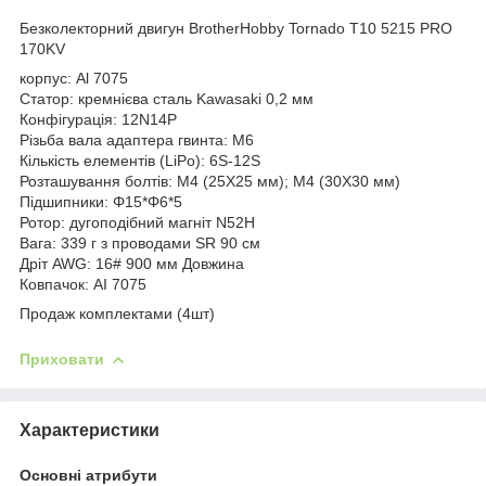
Безколекторний двигун BrotherHobby Tornado T10 5215 PRO
170KV
корпус: Al 7075
Статор: кремнієва сталь Kawasaki 0,2 мм
Конфігурація: 12N14P
Різьба вала адаптера гвинта: M6
Кількість елементів (LiPo): 6S-12S
Розташування болтів: M4 (25X25 мм); M4 (30X30 мм)
Підшипники: Φ15*Φ6*5
Ротор: дугоподібний магніт N52H
Вага: 339 г з проводами SR 90 см
Дріт AWG: 16# 900 мм Довжина
Ковпачок: AI 7075
Продаж комплектами (4шт)
Приховати
Характеристики
Основні атрибути