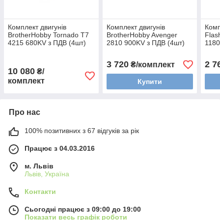
Комплект двигунів
Комплект двигунів
Комп
BrotherHobby Tornado T7
BrotherHobby Avenger
Flas
4215 680KV з ПДВ (4шт)
2810 900KV з ПДВ (4шт)
1180
3 720
2 7
₴/комплект
10 080
₴/
комплект
Купити
Про нас
100% позитивних з 67 відгуків за рік
Працює з 04.03.2016
м. Львів
Львів, Україна
Контакти
Сьогодні працює з 09:00 до 19:00
Показати весь графік роботи