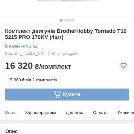
Комплект двигунів BrotherHobby Tornado T10
5215 PRO 170KV (4шт)
В наявності 1 од.
Код: BH_T5215_170
Опт і роздріб
16 320
₴/комплект
15 360 ₴
від 2 комплектів
Купити
Опис
Характеристики
Доставка
Оплата
Умови п
Опис