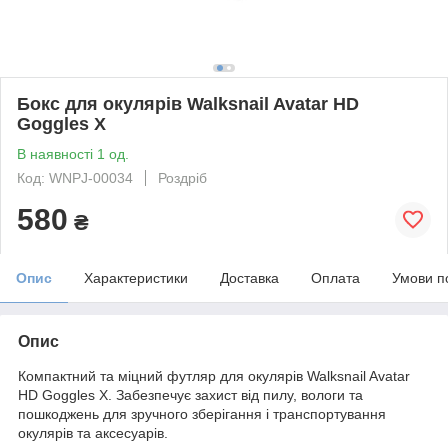
Бокс для окулярів Walksnail Avatar HD
Goggles X
В наявності 1 од.
Код: WNPJ-00034
Роздріб
580
₴
Опис
Характеристики
Доставка
Оплата
Умови п
Опис
Компактний та міцний футляр для окулярів Walksnail Avatar
HD Goggles X. Забезпечує захист від пилу, вологи та
пошкоджень для зручного зберігання і транспортування
окулярів та аксесуарів.