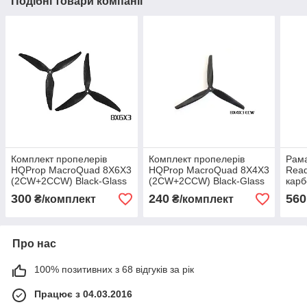
Подібні товари компанії
Комплект пропелерів
Комплект пропелерів
Рама
HQProp MacroQuad 8X6X3
HQProp MacroQuad 8X4X3
Read
(2CW+2CCW) Black-Glass
(2CW+2CCW) Black-Glass
карб
Fiber Reinforced Nylon
Fiber Reinforced Nylon
300
240
560
₴/комплект
₴/комплект
Про нас
100% позитивних з 68 відгуків за рік
Працює з 04.03.2016