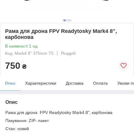
Рама для дрона FPV Readytosky Mark4 8",
карбонова
В наявності 1 од.
Код: Mark4 8" 375mm T5
Роздріб
750
₴
Опис
Характеристики
Доставка
Оплата
Умови п
Опис
Рама для дрона FPV Readytosky Mark4 8", карбонова
Пакування: ZIP- пакет
Стан: новий