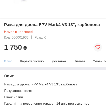
Рама для дрона FPV Mark4 V3 13", карбонова
Немає в наявності
Код: 000001933
Роздріб
1 750
₴
Опис
Характеристики
Доставка
Оплата
Умови п
Опис
Рама для дрона FPV Mark4 V3 13", карбонова
Пакування:- пакет
Стан: новий
Гарантія на повернення товару - 14 днів при відсутності