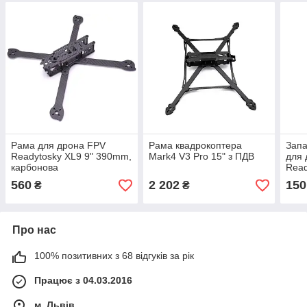
Рама для дрона FPV
Рама квадрокоптера
Запа
Readytosky XL9 9" 390mm,
Mark4 V3 Pro 15" з ПДВ
для 
карбонова
Read
кар
560
2 202
150
₴
₴
Про нас
100% позитивних з 68 відгуків за рік
Працює з 04.03.2016
м. Львів