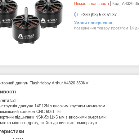
Немає в наявності
Код:
A4320-3
+380 (98) 573-51-37
повернення товару протягом 14 д
кторний двигун FlashHobby Arthur A4320 350KV
ивості
гніти 52H
нструкція двигуна 14P12N з високим крутним моментом
юмінієвий колокол CNC 6061-T6
портний підшипник NSK-5x11x5 мм з високими обертами
мотка мідного дроту, стійка до високих температур
теристики