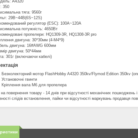
дель: А4320
: 350
ксимальна тяга: 9560г
льт: 29В~44В(6S~12S)
комендований регулятор (ESC): 100A~120A
ксимальна потужність: 4650Вт
комендовані пропелери: HQ1309-3R, HQ1308-3R pro
іплення двигуна: 30*30мм (4-M4*9)
бель двигуна: 16#AWG 600мм
змір двигуна: 50*44мм
га: 301г (включаючи кабелі)
ектація
х Безколекторний мотор FlashHobby A4320 350kv/Flymod Edition 350kv (опц
х Установочні гвинти
х Кріплення вала М6 для пропелера
 на повернення товару - 14 днів при відсутності механічних пошкоджень і
вності слідів встановлення, пайки чи відсутності маркувань продавця по
еристики