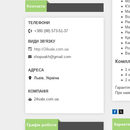
Мо
Контакти
KV
Ма
Во
Ре
Ма
+380 (98) 573-51-37
Ре
Кр
Ка
Ро
http://24sale.com.ua
Ва
shopuakh@gmail.com
Компл
1 
4 
Львів, Україна
1 
Гарантія
При ная
24sale.com.ua
Характ
Графік роботи