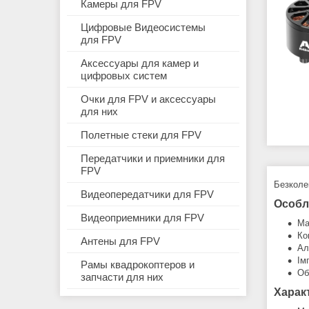
Камеры для FPV
Цифровые Видеосистемы
для FPV
Аксессуары для камер и
цифровых систем
Очки для FPV и аксессуары
для них
Полетные стеки для FPV
Передатчики и приемники для
FPV
Безколе
Видеопередатчики для FPV
Особл
Видеоприемники для FPV
Ма
Ко
Антены для FPV
Ал
Ім
Рамы квадрокоптеров и
Об
запчасти для них
Харак