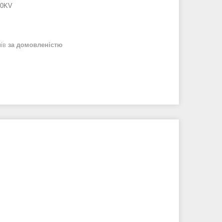
50KV
нів
за домовленістю