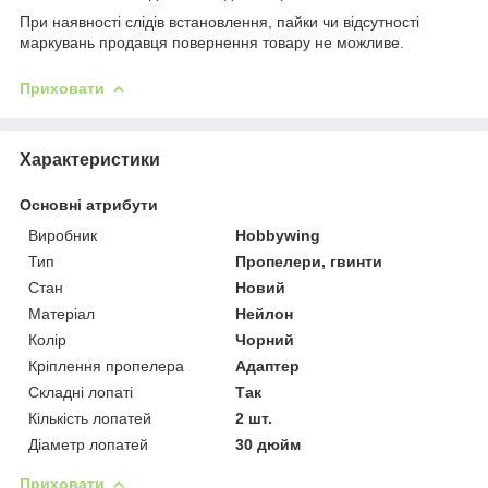
При наявності слідів встановлення, пайки чи відсутності
маркувань продавця повернення товару не можливе.
Приховати
Характеристики
Основні атрибути
Виробник
Hobbywing
Тип
Пропелери, гвинти
Стан
Новий
Матеріал
Нейлон
Колір
Чорний
Кріплення пропелера
Адаптер
Складні лопаті
Так
Кількість лопатей
2 шт.
Діаметр лопатей
30 дюйм
Приховати