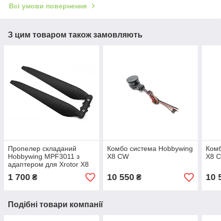
Всі умови повернення
З цим товаром також замовляють
Пропелер складаний
Комбо система Hobbywing
Комб
Hobbywing MPF3011 з
X8 CW
X8 
адаптером для Xrotor X8
(CW)
1 700
10 550
10 
₴
₴
Подібні товари компанії