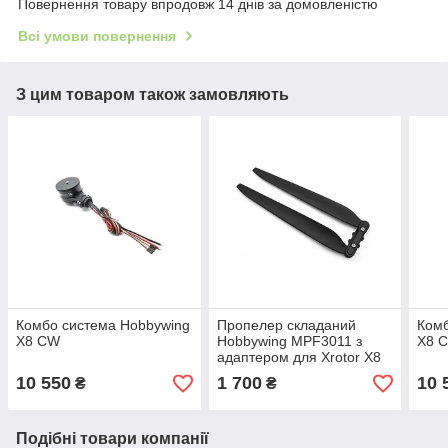
Повернення товару впродовж 14 днів за домовленістю
Всі умови повернення
З цим товаром також замовляють
Комбо система Hobbywing
Пропелер складаний
Комб
X8 CW
Hobbywing MPF3011 з
X8 
адаптером для Xrotor X8
(CCW)
10 550
1 700
10 
₴
₴
Подібні товари компанії