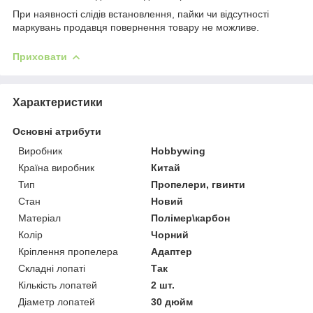
При наявності слідів встановлення, пайки чи відсутності
маркувань продавця повернення товару не можливе.
Приховати
Характеристики
Основні атрибути
Виробник
Hobbywing
Країна виробник
Китай
Тип
Пропелери, гвинти
Стан
Новий
Матеріал
Полімер\карбон
Колір
Чорний
Кріплення пропелера
Адаптер
Складні лопаті
Так
Кількість лопатей
2 шт.
Діаметр лопатей
30 дюйм