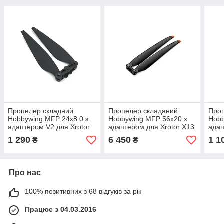
Пропелер складний
Пропелер складаний
Про
Hobbywing MFP 24x8.0 з
Hobbywing MFP 56x20 з
Hobb
адаптером V2 для Xrotor
адаптером для Xrotor X13
адап
X6 (CW)
15623 45KV 18S (CW)
G2 
1 290
6 450
1 1
₴
₴
Про нас
100% позитивних з 68 відгуків за рік
Працює з 04.03.2016