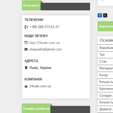
Контакти
Характ
+380 (98) 573-51-37
Основн
http://24sale.com.ua
Виробни
shopuakh@gmail.com
Тип
Стан
Львів, Україна
Матеріа
Колір
Кількіст
24sale.com.ua
Кріплен
Складні 
Кількіст
Графік роботи
Діаметр 