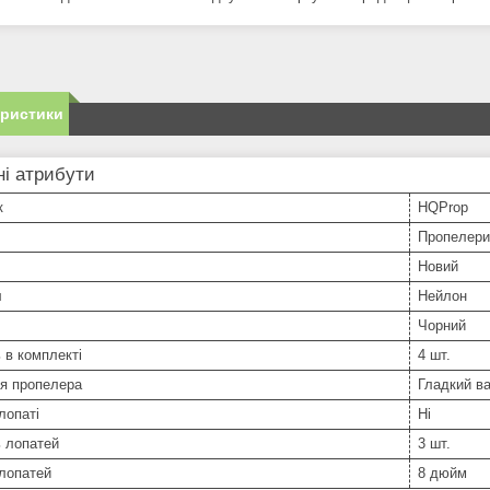
еристики
і атрибути
к
HQProp
Пропелери
Новий
л
Нейлон
Чорний
ь в комплекті
4 шт.
ня пропелера
Гладкий в
лопаті
Ні
ь лопатей
3 шт.
лопатей
8 дюйм