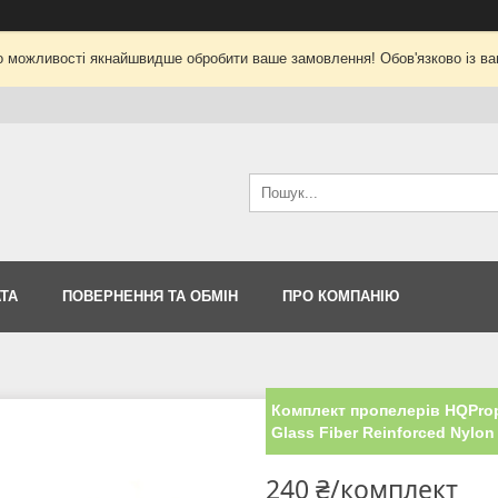
о можливості якнайшвидше обробити ваше замовлення! Обов'язково із ва
ТА
ПОВЕРНЕННЯ ТА ОБМІН
ПРО КОМПАНІЮ
Комплект пропелерів HQPro
Glass Fiber Reinforced Nylon
240 ₴/комплект