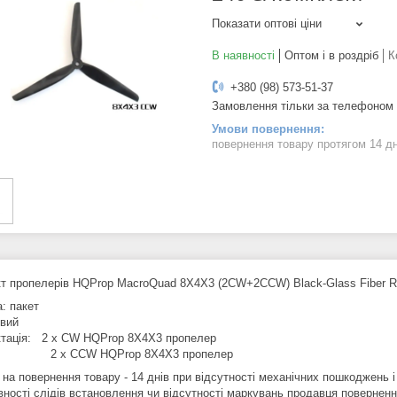
Показати оптові ціни
В наявності
Оптом і в роздріб
К
+380 (98) 573-51-37
Замовлення тільки за телефоном
повернення товару протягом 14 д
т пропелерів HQProp MacroQuad 8X4X3 (2CW+2CCW) Black-Glass Fiber Re
: пакет
овий
тація: 2 x CW HQProp 8X4X3 пропелер
CCW HQProp 8X4X3 пропелер
 на повернення товару - 14 днів при відсутності механічних пошкоджень і
вності слідів встановлення чи відсутності маркувань продавця повернен