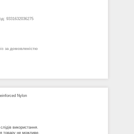
од:
9331632036275
нів
за домовленістю
inforced Nylon
 слідів використання.
ня товару не можливе.