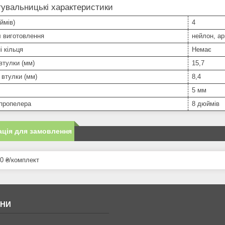
увальницькі характеристики
ймів)
4
л виготовлення
нейлон, а
і кільця
Немає
втулки (мм)
15,7
втулки (мм)
8,4
5 мм
 пропелера
8 дюймів
ція для замовлення
0 ₴/комплект