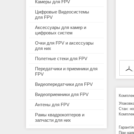
Камеры для FPV
Цифровые Видеосистемы
для FPV
Аксессуары для камер и
цифровых систем
Очки для FPV и аксессуары
для них
Полетные стеки для FPV
Передатчики и приемники для
FPV
Видеопередатчики для FPV
Видеоприемники для FPV
Комплек
Упаковка
Антены для FPV
Стан: н
Комплек
Рамы квадрокоптеров и
2 x 
запчасти для них
Гарантія
При ная