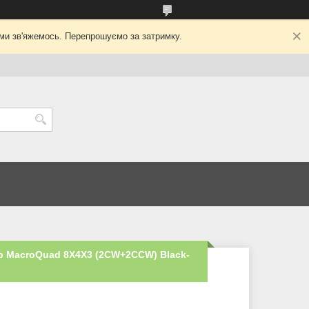
ми зв'яжемось. Перепрошуємо за затримку.
p MacroQuad 8X4X3 (2CW+2CCW) Black-