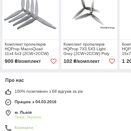
Комплект пропелерів
Комплект пропелерів
Комп
HQProp MacroQuad
HQProp 7X3.5X3 Light
HQP
11x4.5x3 (2CW+2CCW)
Grey (2CW+2CCW)-Poly
15x
Black Reinforced Nylon
Carbonate
Blac
900
102
1 2
₴/комплект
₴/комплект
Rein
Про нас
100% позитивних з 68 відгуків за рік
Працює з 04.03.2016
м. Львів
Львів, Україна
Контакти