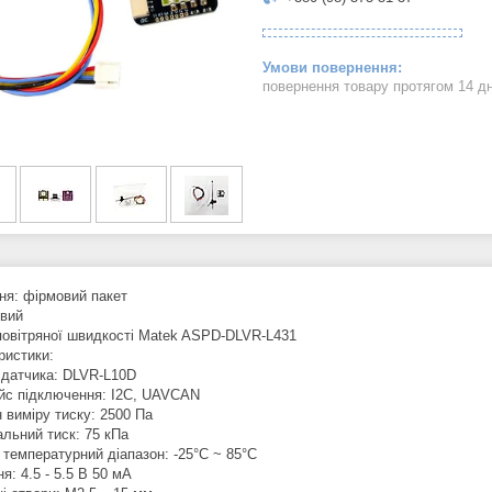
повернення товару протягом 14 д
ня: фірмовий пакет
овий
повітряної швидкості Matek ASPD-DLVR-L431
ристики:
датчика: DLVR-L10D
йс підключення: I2C, UAVCAN
 виміру тиску: 2500 Па
льний тиск: 75 кПа
 температурний діапазон: -25°C ~ 85°C
: 4.5 - 5.5 В 50 мА