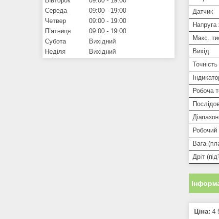
Вівторок
09:00
19:00
Середа
09:00
19:00
Датчик
Четвер
09:00
19:00
Напруга 
Пʼятниця
09:00
19:00
Макс. ти
Субота
Вихідний
Вихід
Неділя
Вихідний
Точність
Індикат
Робоча т
Послідов
Діапазон
Робочий
Вага (пл
Дріт (пі
Інформа
Ціна:
4 