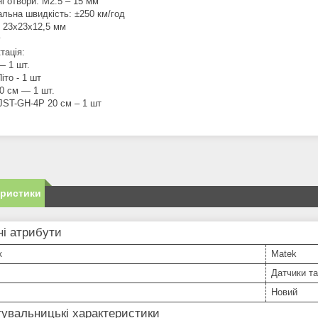
і отвори: М2.5 – 15 мм
льна швидкість: ±250 км/год
: 23х23х12,5 мм
г
тація:
— 1 шт.
іто - 1 шт
0 см — 1 шт.
JST-GH-4P 20 см – 1 шт
еристики
і атрибути
к
Matek
Датчики та
Новий
увальницькі характеристики