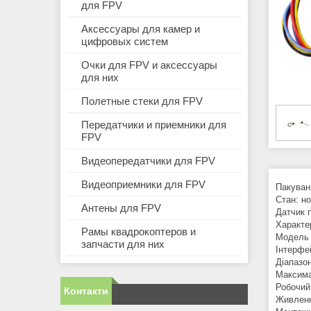
для FPV
Аксессуары для камер и
цифровых систем
Очки для FPV и аксессуары
для них
Полетные стеки для FPV
Передатчики и приемники для
FPV
Видеопередатчики для FPV
Видеоприемники для FPV
Пакуван
Стан: н
Антены для FPV
Датчик 
Характе
Рамы квадрокоптеров и
Модель 
запчасти для них
Інтерфе
Діапазон
Максима
Робочий
Контакти
Живлення