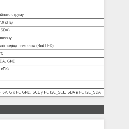
ійного струму
7,9 кПа)
 SDA)
апазону
світлодіод-лампочка (Red LED)
5℃
SDA, GND
 кПа)
 ~ 6V, G к FC GND, SCL у FC I2C_SCL, SDA в FC I2C_SDA