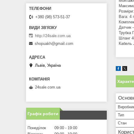
Монтажн
Максима
Розміри
Вага: 4 
+380 (98) 573-51-37
Комплек
Датчик 
Трубка П
http://24sale.com.ua
Шланг 4
Кабель 
shopuakh@gmail.com
Львів, Україна
Характ
24sale.com.ua
Основн
Виробни
Графік роботи
Тип
Стан
Понеділок
09:00
19:00
Корист