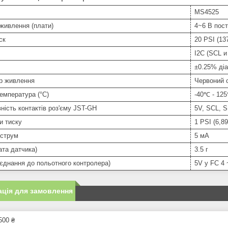
MS4525
живлення (плати)
4~6 В пост
ск
20 PSI (13
I2C (SCL и
±0.25% ді
ор живлення
Червоний 
емпература (°C)
-40℃ - 12
ність контактів роз'єму JST-GH
5V, SCL, 
и тиску
1 PSI (6,89
 струм
5 мА
ата датчика)
3.5 г
д'єднання до польотного контролера)
5V у FC 4
ція для замовлення
500 ₴