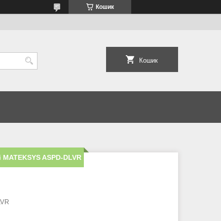
Кошик
Кошик
ті MATEKSYS ASPD-DLVR
LVR