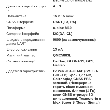
B1C+GLO or NMEA 1Hz
Діапазон вхідної напруги,
4 ~ 9
В
Патч-антена
15 x 15 mm2
GNSS інтерфейс
UART(TX, RX)
Платформа
u-blox M10
Compass інтерфейс
I2C(DA, CL)
Швидкість передавання
9600 (за замовчуванням)
даних UART
Енергоспоживання
13 мА
Магнітний компас
QMC5883L
Системи навігації
BeiDou, GLONASS, GPS,
Galileo
Додаткові гарактристики
Роз'єм JST-GH-6P (SM06B-
GHS-TB). крок 1,27 мм,
Світлодіод GNSS PPS,
зелений. (Неперервно
горить після вмикання
живлення, блимає (1 Гц),
коли GNSS отримує 3D-
виправлення), Технологія u-
blox Super-S (Super-Signal)