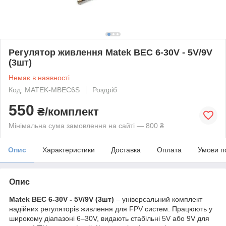
Регулятор живлення Matek BEC 6-30V - 5V/9V
(3шт)
Немає в наявності
Код: MATEK-MBEC6S
Роздріб
550
₴/комплект
Мінімальна сума замовлення на сайті — 800 ₴
Опис
Характеристики
Доставка
Оплата
Умови п
Опис
Matek BEC 6-30V - 5V/9V (3шт)
– універсальний комплект
надійних регуляторів живлення для FPV систем. Працюють у
широкому діапазоні 6–30V, видають стабільні 5V або 9V для