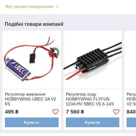
Всі умови повернення
Подібні товари компанії
Регулятор живлення
Регулятор ходу
Регу
HOBBYWING UBEC 3A V2
HOBBYWING FLYFUN
HOB
6S
110A HV SBEC V5 6-14S
V2 5
495
7 560
840
₴
₴
Купити
Купити