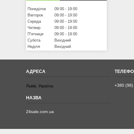
Понеділок
09:00
19:00
Вівторок
09:00
19:00
Середа
09:00
19:00
Четвер
09:00
19:00
Пʼятниця
09:00
19:00
Субота
Вихідний
Неділя
Вихідний
+380 (98)
Львів, Україна
24sale.com.ua