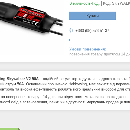
В наявності 4 од.
Код:
SKYWALK
Купити
+380 (98) 573-51-37
повернення товару протягом 14 д
ng Skywalker V2 50A
– надійний регулятор ходу для квадрокоптерів та
ний струм
50A
. Оснащений прошивкою Hobbywing, має захист від перевант
контроль та висока ефективність роблять його ідеальним вибором для ст
 на повернення товару - 14 днів при відсутності механічних пошкоджень і
вності слідів встановлення, пайки чи відсутності маркувань продавця по