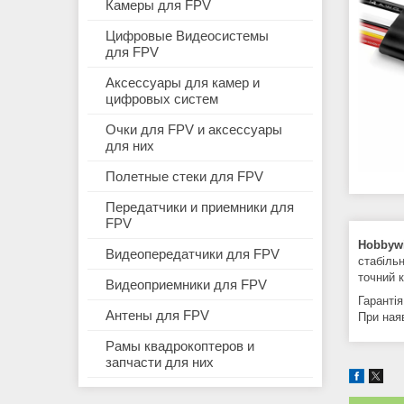
Камеры для FPV
Цифровые Видеосистемы
для FPV
Аксессуары для камер и
цифровых систем
Очки для FPV и аксессуары
для них
Полетные стеки для FPV
Передатчики и приемники для
FPV
Hobbywi
Видеопередатчики для FPV
стабіль
точний 
Видеоприемники для FPV
Гарантія
Антены для FPV
При ная
Рамы квадрокоптеров и
запчасти для них