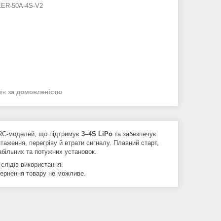
ER-50A-4S-V2
нів
за домовленістю
 RC-моделей, що підтримує
3–4S LiPo
та забезпечує
аження, перегріву й втрати сигналу. Плавний старт,
абільних та потужних установок.
 слідів використання.
вернення товару не можливе.