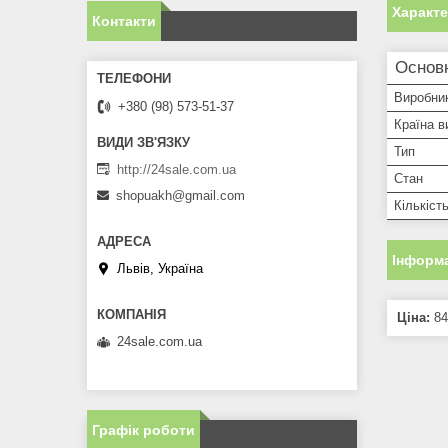
Характ
Контакти
Основн
Виробни
+380 (98) 573-51-37
Країна в
Тип
http://24sale.com.ua
Стан
shopuakh@gmail.com
Кількіст
Інформа
Львів, Україна
Ціна:
84
24sale.com.ua
Графік роботи