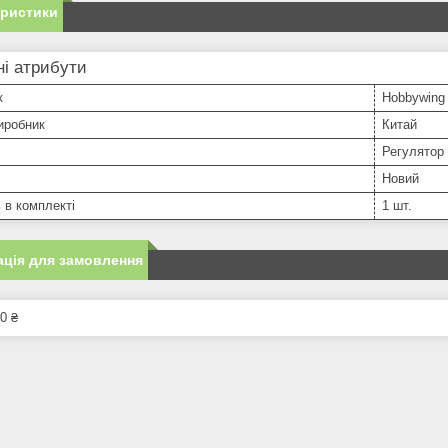
еристики
і атрибути
к
Hobbywing
иробник
Китай
Регулятор
Новий
ь в комплекті
1 шт.
ція для замовлення
0 ₴