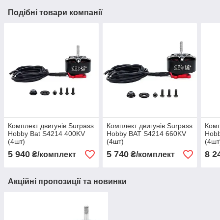
Подібні товари компанії
Комплект двигунів Surpass
Комплект двигунів Surpass
Комп
Hobby Bat S4214 400KV
Hobby BAT S4214 660KV
Hob
(4шт)
(4шт)
(4шт
5 940
5 740
8 2
₴/комплект
₴/комплект
Акційні пропозиції та новинки