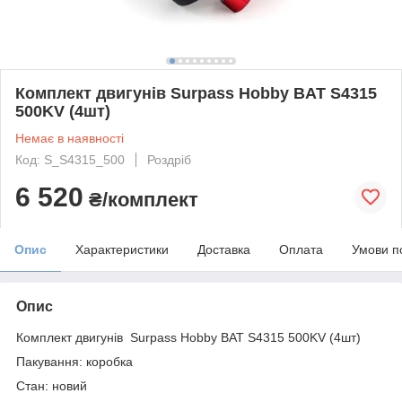
Комплект двигунів Surpass Hobby BAT S4315
500KV (4шт)
Немає в наявності
Код: S_S4315_500
Роздріб
6 520
₴/комплект
Опис
Характеристики
Доставка
Оплата
Умови п
Опис
Комплект двигунів Surpass Hobby BAT S4315 500KV (4шт)
Пакування: коробка
Стан: новий