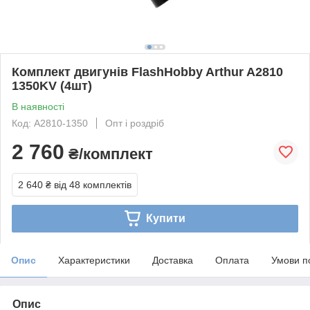
Комплект двигунів FlashHobby Arthur A2810
1350KV (4шт)
В наявності
Код: A2810-1350
Опт і роздріб
2 760
₴/комплект
2 640 ₴
від 48 комплектів
Купити
Опис
Характеристики
Доставка
Оплата
Умови п
Опис