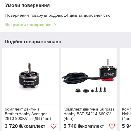
Умови повернення
Повернення товару впродовж 14 днів за домовленістю
Всі умови повернення
Подібні товари компанії
Комплект двигунів
Комплект двигунів Surpass
Комп
BrotherHobby Avenger
Hobby BAT S4214 660KV
Hobb
2810 900KV з ПДВ (4шт)
(4шт)
(4шт
3 720
5 740
5 9
₴/комплект
₴/комплект