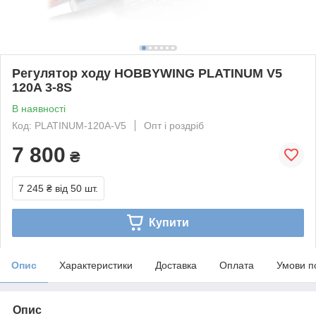
Регулятор ходу HOBBYWING PLATINUM V5
120A 3-8S
В наявності
Код: PLATINUM-120A-V5
Опт і роздріб
7 800
₴
7 245 ₴
від 50 шт.
Купити
Опис
Характеристики
Доставка
Оплата
Умови п
Опис