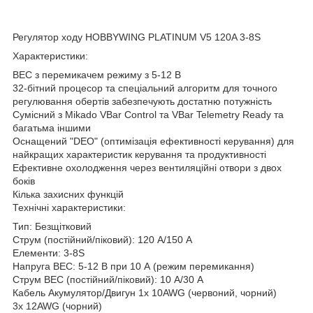
Регулятор ходу HOBBYWING PLATINUM V5 120A 3-8S
Характеристики:
BEC з перемикачем режиму з 5-12 В
32-бітний процесор та спеціальний алгоритм для точного
регулювання обертів забезпечують достатню потужність
Сумісний з Mikado VBar Control та VBar Telemetry Ready та
багатьма іншими
Оснащений "DEO" (оптимізація ефективності керування) для
найкращих характеристик керування та продуктивності
Ефективне охолодження через вентиляційні отвори з двох
боків
Кілька захисних функцій
Технічні характеристики:
Тип: Безщітковий
Струм (постійний/піковий): 120 А/150 А
Елементи: 3-8S
Напруга BEC: 5-12 В при 10 А (режим перемикання)
Струм BEC (постійний/піковий): 10 А/30 А
Кабель Акумулятор/Двигун 1x 10AWG (червоний, чорний)
3x 12AWG (чорний)