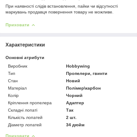
При наявності слідів встановлення, пайки чи відсутності
маркувань продавця повернення товару не можливе.
Приховати
Характеристики
Основні атрибути
Виробник
Hobbywing
Тип
Пропелери, гвинти
Стан
Новий
Матеріал
Полімер\карбон
Колір
Чорний
Кріплення пропелера
Адаптер
Складні лопаті
Так
Кількість лопатей
2 шт.
Діаметр лопатей
34 дюйм
Приховати