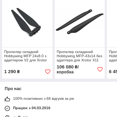
Пропелер складний
Пропелер складаний
Про
Hobbywing MFP 24x8.0 з
Hobbywing MFP-43x14 без
Hobb
адаптером V2 для Xrotor
адаптера для Xrotor X11
адап
X6 (CW)
PLUS (CCW)
1562
106 080
₴/
1 290
6 4
₴
коробка
Про нас
100% позитивних з 68 відгуків за рік
Працює з 04.03.2016