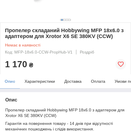
Пропелер складаний Hobbywing MFP 18x6.0 з
адаптером для Xrotor X6 SE 380KV (CCW)
Немає в наявності
Код: MFP-18x6.0-CCW-PropHub-V1
Роздріб
1 170
₴
Опис
Характеристики
Доставка
Оплата
Умови п
Опис
Пропелер складаний Hobbywing MFP 18x6.0 з адаптером для
Xrotor X6 SE 380KV (CCW)
Гарантія на повернення товару - 14 днів при відсутності
механічних пошкоджень і слідів використання.