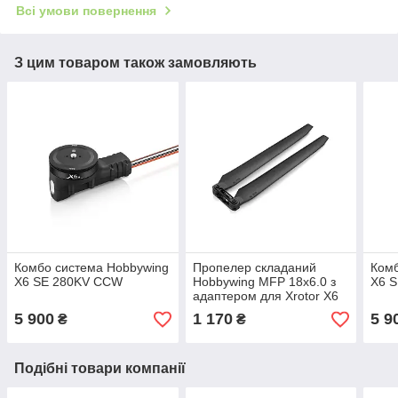
Всі умови повернення
З цим товаром також замовляють
Комбо система Hobbywing
Пропелер складаний
Комб
X6 SE 280KV CCW
Hobbywing MFP 18x6.0 з
X6 
адаптером для Xrotor X6
SE 380KV (CW)
5 900
1 170
5 9
₴
₴
Подібні товари компанії