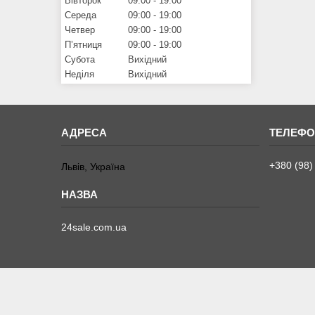
Вівторок
09:00
19:00
Середа
09:00
19:00
Четвер
09:00
19:00
Пʼятниця
09:00
19:00
Субота
Вихідний
Неділя
Вихідний
+380 (98)
Львів, Україна
24sale.com.ua