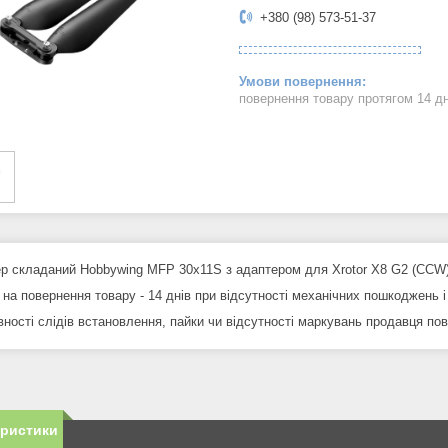
+380 (98) 573-51-37
повернення товару протягом 14 д
р складаний Hobbywing MFP 30x11S з адаптером для Xrotor X8 G2 (CCW
 на повернення товару - 14 днів при відсутності механічних пошкоджень і
вності слідів встановлення, пайки чи відсутності маркувань продавця по
еристики