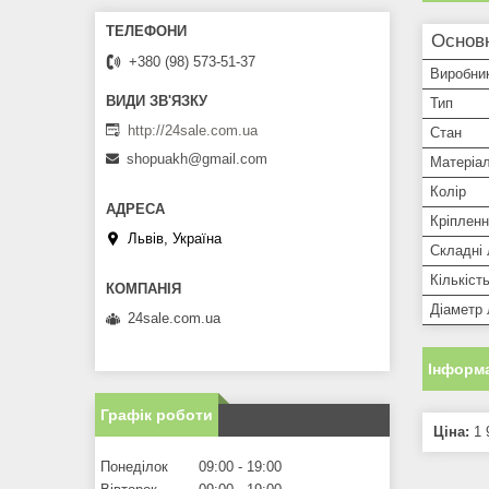
Основн
+380 (98) 573-51-37
Виробни
Тип
http://24sale.com.ua
Стан
shopuakh@gmail.com
Матеріа
Колір
Кріплен
Львів, Україна
Складні 
Кількіст
Діаметр 
24sale.com.ua
Інформа
Графік роботи
Ціна:
1 
Понеділок
09:00
19:00