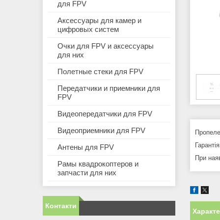
для FPV
Аксессуары для камер и
цифровых систем
Очки для FPV и аксессуары
для них
Полетные стеки для FPV
Передатчики и приемники для
FPV
Видеопередатчики для FPV
Видеоприемники для FPV
Пропеле
Гарантія
Антены для FPV
При ная
Рамы квадрокоптеров и
запчасти для них
Контакти
Характ