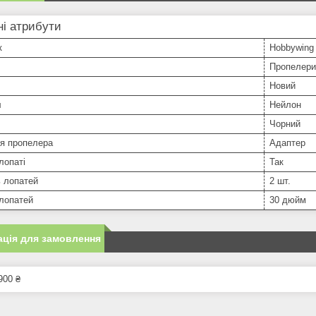
і атрибути
к
Hobbywing
Пропелери
Новий
л
Нейлон
Чорний
ня пропелера
Адаптер
лопаті
Так
ь лопатей
2 шт.
лопатей
30 дюйм
ція для замовлення
900 ₴