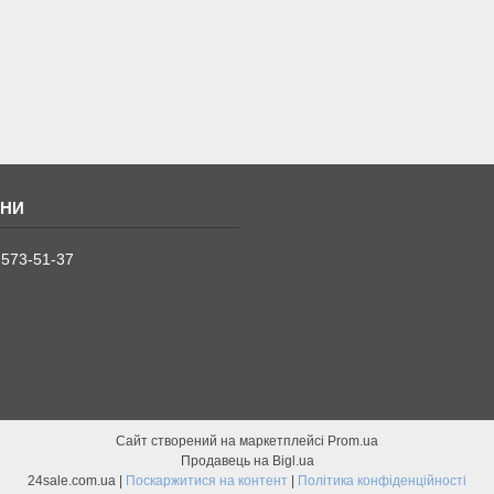
 573-51-37
Сайт створений на маркетплейсі
Prom.ua
Продавець на Bigl.ua
24sale.com.ua |
Поскаржитися на контент
|
Політика конфіденційності