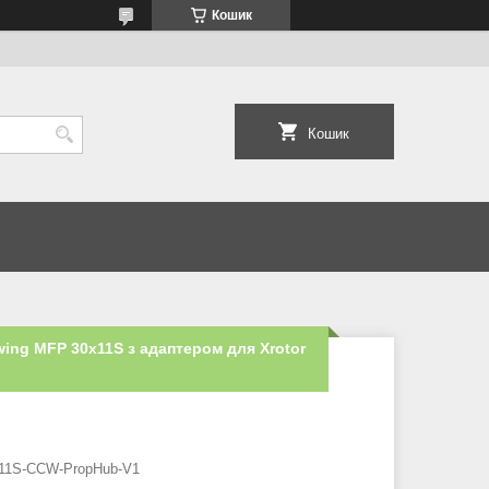
Кошик
Кошик
ng MFP 30x11S з адаптером для Xrotor
11S-CCW-PropHub-V1