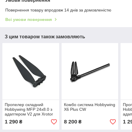
Умови повернення
Повернення товару впродовж 14 днів за домовленістю
Всі умови повернення
З цим товаром також замовляють
Пропелер складний
Комбо система Hobbywing
Про
Hobbywing MFP 24x8.0 з
X6 Plus CW
Hobb
адаптером V2 для Xrotor
адап
X6 (CW)
X6 
1 290
8 200
1 2
₴
₴