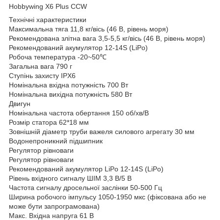
Hobbywing X6 Plus CCW
Технічні характеристики
Максимальна тяга 11,8 кг/вісь (46 В, рівень моря)
Рекомендована злітна вага 3,5-5,5 кг/вісь (46 В, рівень моря)
Рекомендований акумулятор 12-14S (LiPo)
Робоча температура -20~50℃
Загальна вага 790 г
Ступінь захисту IPX6
Номінальна вхідна потужність 700 Вт
Номінальна вихідна потужність 580 Вт
Двигун
Номінальна частота обертання 150 об/хв/В
Розмір статора 62*18 мм
Зовнішній діаметр труби важеля силового агрегату 30 мм
Водонепроникний підшипник
Регулятор рівноваги
Регулятор рівноваги
Рекомендований акумулятор LiPo 12-14S (LiPo)
Рівень вхідного сигналу ШІМ 3,3 В/5 В
Частота сигналу дросельної заслінки 50-500 Гц
Ширина робочого імпульсу 1050-1950 мкс (фіксована або не
може бути запрограмована)
Макс. Вхідна напруга 61 В