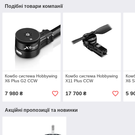
Подібні товари компанії
Комбо система Hobbywing
Комбо система Hobbywing
Комб
X6 Plus G2 CCW
X11 Plus CCW
X6 
7 980
17 700
5 9
₴
₴
Акційні пропозиції та новинки