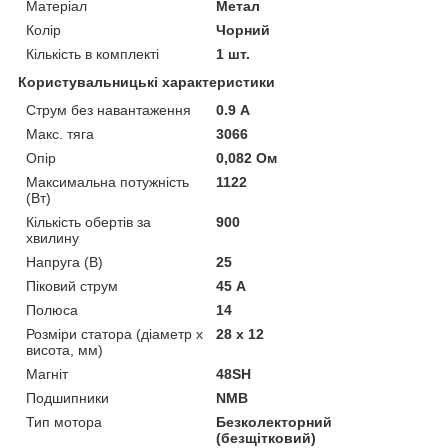
Матеріал
Метал
Колір
Чорний
Кількість в комплекті
1 шт.
Користувальницькі характеристики
Струм без навантаження
0.9 А
Макс. тяга
3066
Опір
0,082 Ом
Максимальна потужність
1122
(Вт)
Кількість обертів за
900
хвилину
Напруга (В)
25
Піковий струм
45 А
Полюса
14
Розміри статора (діаметр х
28 х 12
висота, мм)
Магніт
48SH
Подшипники
NMB
Тип мотора
Безколекторний
(безщітковий)