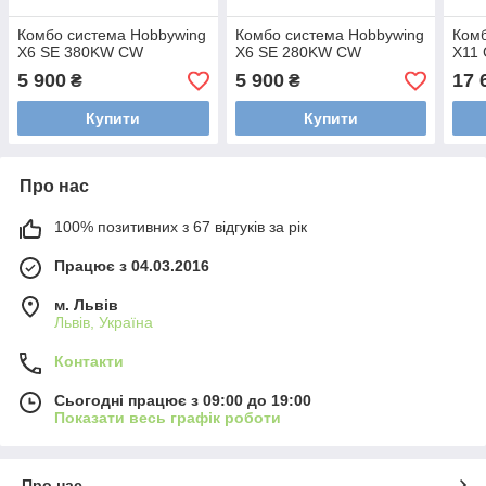
Комбо система Hobbywing
Комбо система Hobbywing
Комб
X6 SE 380KW CW
X6 SE 280KW CW
X11
5 900
5 900
17 
₴
₴
Купити
Купити
Про нас
100% позитивних з 67 відгуків за рік
Працює з 04.03.2016
м. Львів
Львів, Україна
Контакти
Сьогодні працює з 09:00 до 19:00
Показати весь графік роботи
Про нас