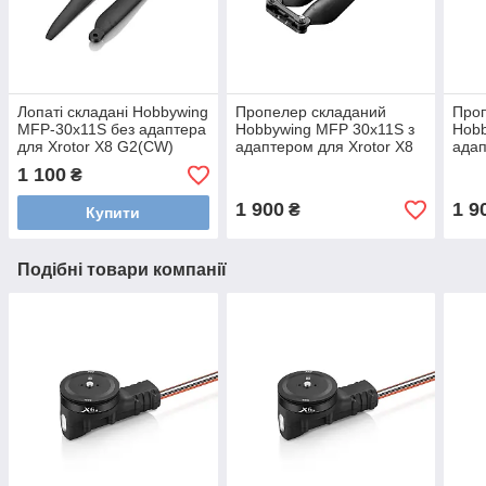
Лопаті складані Hobbywing
Пропелер складаний
Про
MFP-30x11S без адаптера
Hobbywing MFP 30x11S з
Hobb
для Xrotor X8 G2(CW)
адаптером для Xrotor X8
адап
G2 (CW)
G2 
1 100
₴
1 900
1 9
₴
Купити
Подібні товари компанії