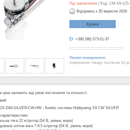
Під замовлення
Код:
CM-X9-12S
Відправка з 20 вересня 2026
Купити
+380 (98) 573-51-37
повернення товару протягом 14 д
 ціна залежить від умов постачання та кількості.
овий
2S-D40-SILVER-CW-HW - Комбо система Hobbywing X9 CW SILVER
 характеристики
ьна тяга 22 кг/ротор (54 В, рівень моря)
ована злітна вага 7-9,5 кг/ротор (54 В, рівень моря)