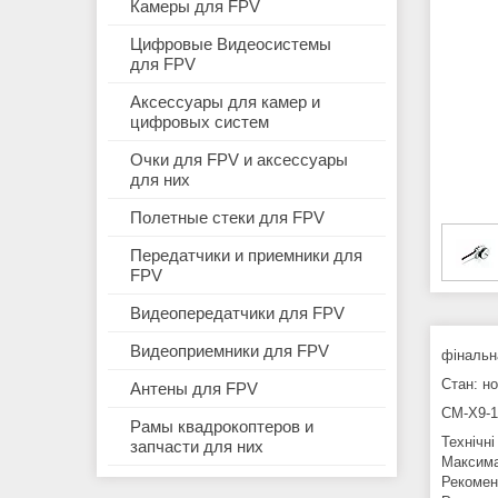
Камеры для FPV
Цифровые Видеосистемы
для FPV
Аксессуары для камер и
цифровых систем
Очки для FPV и аксессуары
для них
Полетные стеки для FPV
Передатчики и приемники для
FPV
Видеопередатчики для FPV
Видеоприемники для FPV
фінальна
Cтан: н
Антены для FPV
CM-X9-1
Рамы квадрокоптеров и
Технічні
запчасти для них
Максимал
Рекоменд