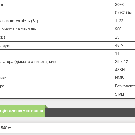
га
3066
0,082 Ом
ьна потужність (Вт)
1122
ь обертів за хвилину
900
(В)
25
струм
45 А
14
статора (діаметр х висота, мм)
28 х 12
48SH
ики
NMB
ора
Безколекто
5 мм
ція для замовлення
 540 ₴