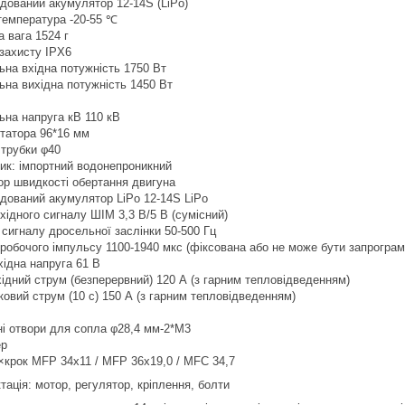
дований акумулятор 12-14S (LiPo)
температура -20-55 ℃
 вага 1524 г
 захисту IPX6
ьна вхідна потужність 1750 Вт
ьна вихідна потужність 1450 Вт
ьна напруга кВ 110 кВ
статора 96*16 мм
 трубки φ40
ик: імпортний водонепроникний
ор швидкості обертання двигуна
дований акумулятор LiPo 12-14S LiPo
хідного сигналу ШІМ 3,3 В/5 В (сумісний)
 сигналу дросельної заслінки 50-500 Гц
робочого імпульсу 1100-1940 мкс (фіксована або не може бути запрограм
хідна напруга 61 В
хідний струм (безперервний) 120 А (з гарним тепловідведенням)
ковий струм (10 с) 150 А (з гарним тепловідведенням)
і отвори для сопла φ28,4 мм-2*M3
ер
×крок MFP 34x11 / MFP 36x19,0 / MFC 34,7
ація: мотор, регулятор, кріплення, болти