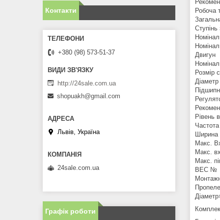
Рекомен
Контакти
Робоча 
Загальна
Ступінь
Номінал
Номінал
+380 (98) 573-51-37
Двигун
Номінал
Розмір 
Діаметр
http://24sale.com.ua
Підшипн
shopuakh@gmail.com
Регулят
Рекомен
Рівень в
Частота
Львів, Україна
Ширина 
Макс. В
Макс. в
Макс. пі
24sale.com.ua
BEC №
Монтажн
Пропел
Діаметр
Комплект
Графік роботи