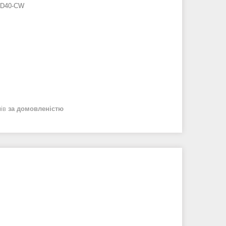
-D40-CW
нів
за домовленістю