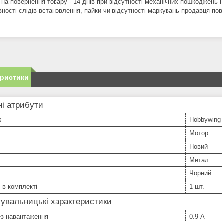
 на повернення товару - 14 днів при відсутності механічних пошкоджень і
вності слідів встановлення, пайки чи відсутності маркувань продавця по
еристики
і атрибути
к
Hobbywing
Мотор
Новий
л
Метал
Чорний
ь в комплекті
1 шт.
увальницькі характеристики
ез навантаження
0.9 А