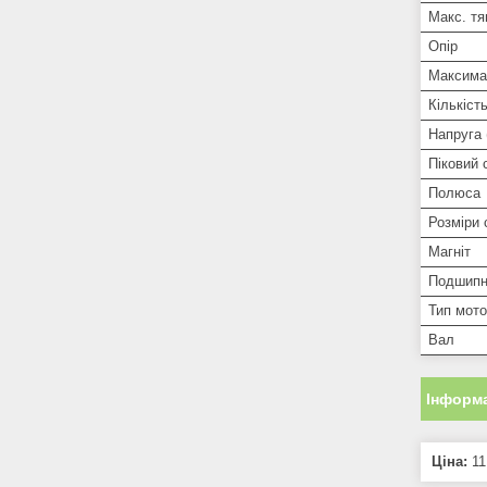
Макс. тя
Опір
Максимал
Кількіст
Напруга 
Піковий 
Полюса
Розміри 
Магніт
Подшипн
Тип мот
Вал
Інформа
Ціна:
11