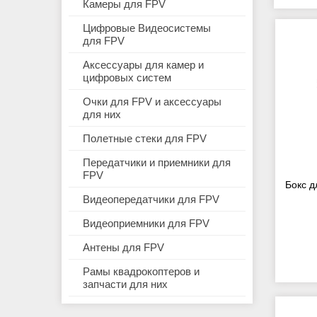
Камеры для FPV
Цифровые Видеосистемы
для FPV
Аксессуары для камер и
цифровых систем
Очки для FPV и аксессуары
для них
Полетные стеки для FPV
Передатчики и приемники для
FPV
Бокс д
Видеопередатчики для FPV
Видеоприемники для FPV
Антены для FPV
Рамы квадрокоптеров и
запчасти для них