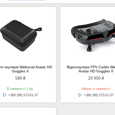
ля окулярів Walksnail Avatar HD
Відеоокуляри FPV Caddx Wal
Goggles X
Avatar HD Goggles X
580 ₴
20 900 ₴
В наявності 1 од.
Немає в наявності
+380 (98) 573-51-37
+380 (98) 573-51-37